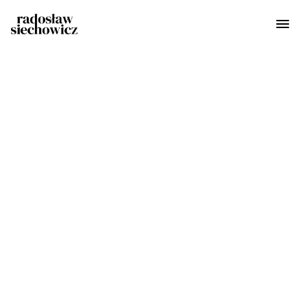
W
o
r
k